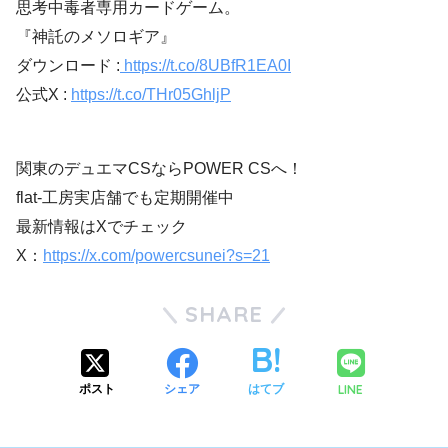
思考中毒者専用カードゲーム。
『神託のメソロギア』
ダウンロード :
https://t.co/8UBfR1EA0I
公式X :
https://t.co/THr05GhljP
関東のデュエマCSならPOWER CSへ！
flat-工房実店舗でも定期開催中
最新情報はXでチェック
X：
https://x.com/powercsunei?s=21
SHARE
LINE
ポスト
シェア
はてブ