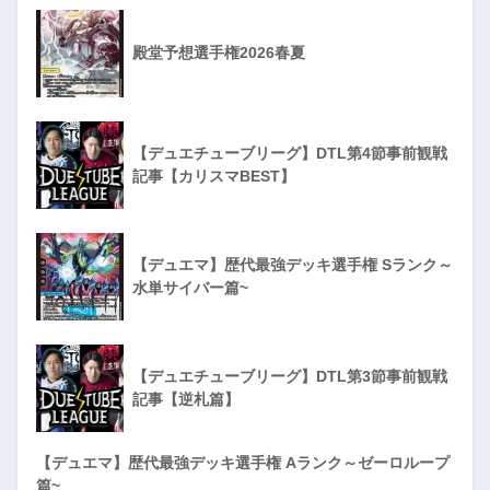
殿堂予想選手権2026春夏
【デュエチューブリーグ】DTL第4節事前観戦
記事【カリスマBEST】
【デュエマ】歴代最強デッキ選手権 Sランク～
水単サイバー篇~
【デュエチューブリーグ】DTL第3節事前観戦
記事【逆札篇】
【デュエマ】歴代最強デッキ選手権 Aランク～ゼーロループ
篇~