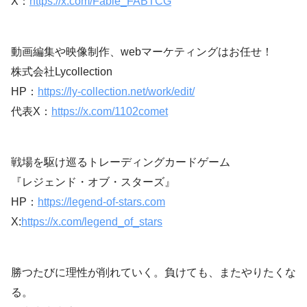
X：
https://x.com/Fable_FABTCG
動画編集や映像制作、webマーケティングはお任せ！
株式会社Lycollection
HP：
https://ly-collection.net/work/edit/
代表X：
https://x.com/1102comet
戦場を駆け巡るトレーディングカードゲーム
『レジェンド・オブ・スターズ』
HP：
https://legend-of-stars.com
X:
https://x.com/legend_of_stars
勝つたびに理性が削れていく。負けても、またやりたくな
る。