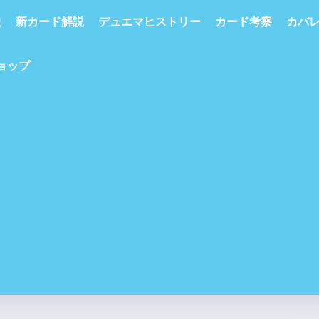
説
新カード解説
デュエマヒストリー
カード考察
カバ
ショップ