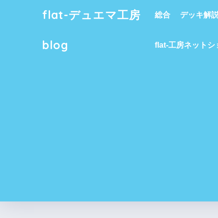
flat-デュエマ工房
総合
デッキ解
blog
flat-工房ネット