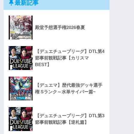
最新記事
殿堂予想選手権2026春夏
【デュエチューブリーグ】DTL第4
節事前観戦記事【カリスマ
BEST】
【デュエマ】歴代最強デッキ選手
権 Sランク～水単サイバー篇~
【デュエチューブリーグ】DTL第3
節事前観戦記事【逆札篇】