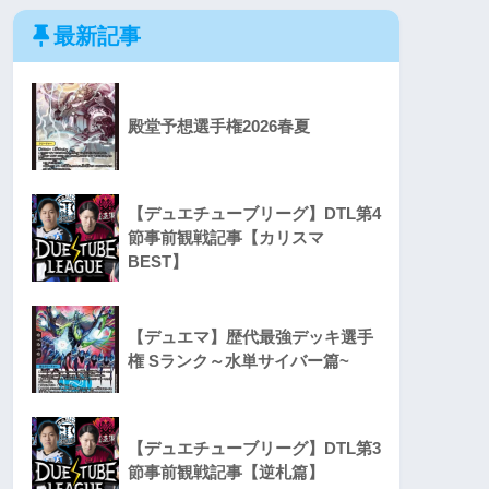
最新記事
殿堂予想選手権2026春夏
【デュエチューブリーグ】DTL第4
節事前観戦記事【カリスマ
BEST】
【デュエマ】歴代最強デッキ選手
権 Sランク～水単サイバー篇~
【デュエチューブリーグ】DTL第3
節事前観戦記事【逆札篇】