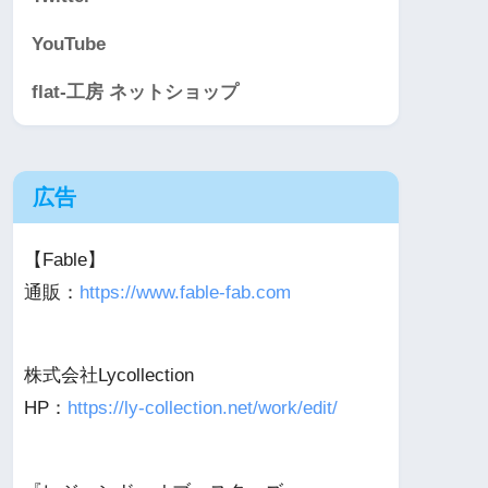
YouTube
flat-工房 ネットショップ
広告
【Fable】
通販：
https://www.fable-fab.com
株式会社Lycollection
HP：
https://ly-collection.net/work/edit/