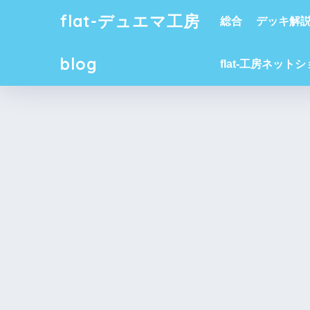
flat-デュエマ工房
総合
デッキ解
blog
flat-工房ネット