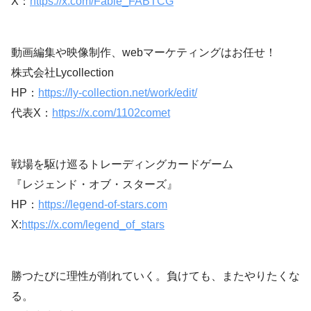
X：
https://x.com/Fable_FABTCG
動画編集や映像制作、webマーケティングはお任せ！
株式会社Lycollection
HP：
https://ly-collection.net/work/edit/
代表X：
https://x.com/1102comet
戦場を駆け巡るトレーディングカードゲーム
『レジェンド・オブ・スターズ』
HP：
https://legend-of-stars.com
X:
https://x.com/legend_of_stars
勝つたびに理性が削れていく。負けても、またやりたくな
る。