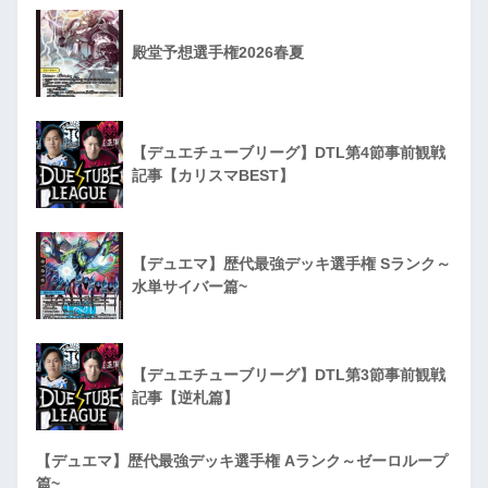
殿堂予想選手権2026春夏
【デュエチューブリーグ】DTL第4節事前観戦
記事【カリスマBEST】
【デュエマ】歴代最強デッキ選手権 Sランク～
水単サイバー篇~
【デュエチューブリーグ】DTL第3節事前観戦
記事【逆札篇】
【デュエマ】歴代最強デッキ選手権 Aランク～ゼーロループ
篇~