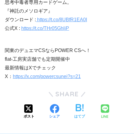
思考中毒者専用カードゲーム。
『神託のメソロギア』
ダウンロード :
https://t.co/8UBfR1EA0I
公式X :
https://t.co/THr05GhljP
関東のデュエマCSならPOWER CSへ！
flat-工房実店舗でも定期開催中
最新情報はXでチェック
X：
https://x.com/powercsunei?s=21
SHARE
LINE
ポスト
シェア
はてブ