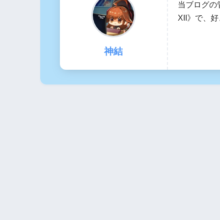
当ブログの
XII》で
神結