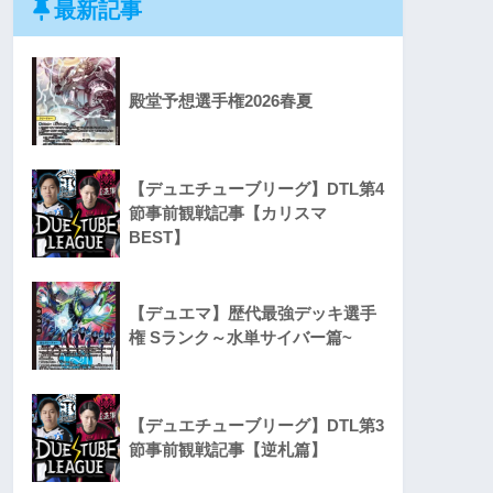
最新記事
殿堂予想選手権2026春夏
【デュエチューブリーグ】DTL第4
節事前観戦記事【カリスマ
BEST】
【デュエマ】歴代最強デッキ選手
権 Sランク～水単サイバー篇~
【デュエチューブリーグ】DTL第3
節事前観戦記事【逆札篇】