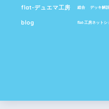
flat-デュエマ工房
総合
デッキ解
blog
flat-工房ネット