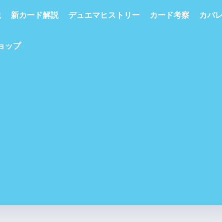
説
新カード解説
デュエマヒストリー
カード考察
カバ
ショップ