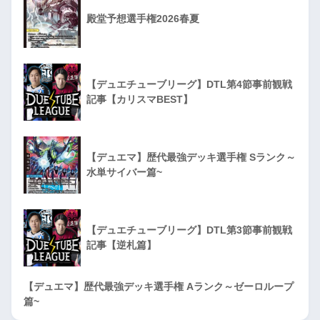
殿堂予想選手権2026春夏
【デュエチューブリーグ】DTL第4節事前観戦
記事【カリスマBEST】
【デュエマ】歴代最強デッキ選手権 Sランク～
水単サイバー篇~
【デュエチューブリーグ】DTL第3節事前観戦
記事【逆札篇】
【デュエマ】歴代最強デッキ選手権 Aランク～ゼーロループ
篇~