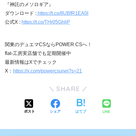
『神託のメソロギア』
ダウンロード :
https://t.co/8UBfR1EA0I
公式X :
https://t.co/THr05GhljP
関東のデュエマCSならPOWER CSへ！
flat-工房実店舗でも定期開催中
最新情報はXでチェック
X：
https://x.com/powercsunei?s=21
SHARE
LINE
ポスト
シェア
はてブ