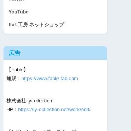
YouTube
flat-工房 ネットショップ
広告
【Fable】
通販：
https://www.fable-fab.com
株式会社Lycollection
HP：
https://ly-collection.net/work/edit/