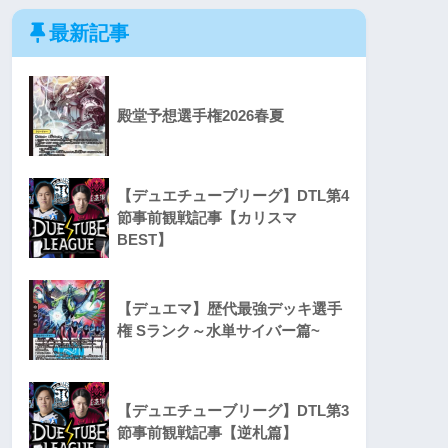
最新記事
殿堂予想選手権2026春夏
【デュエチューブリーグ】DTL第4
節事前観戦記事【カリスマ
BEST】
【デュエマ】歴代最強デッキ選手
権 Sランク～水単サイバー篇~
【デュエチューブリーグ】DTL第3
節事前観戦記事【逆札篇】