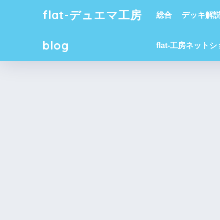
flat-デュエマ工房
総合
デッキ解
blog
flat-工房ネット