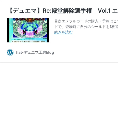
【デュエマ】Re:殿堂解除選手権 Vol.1 
目次エメラルカードの購入・予約はこち
ドで、登場時に自分のシールドを1枚追
【デ
続きを読む
ュ
エ
マ】
flat-デュエマ工房blog
Re:
殿
堂
解
除
選
手
権
Vol.1
エ
メ
ラ