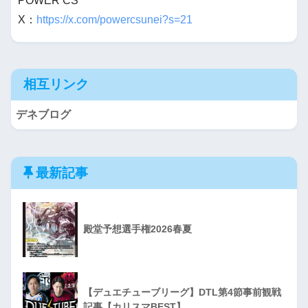
POWER CS
X：
https://x.com/powercsunei?s=21
相互リンク
デネブログ
最新記事
殿堂予想選手権2026春夏
【デュエチューブリーグ】DTL第4節事前観戦
記事【カリスマBEST】