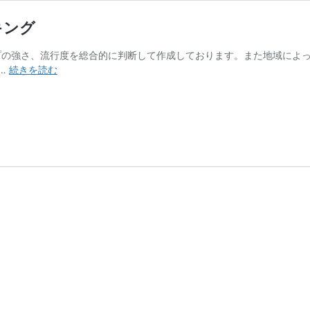
キング
イプの強さ、流行度を総合的に判断して作成しております。また地域によ
【デ
 …
続きを読む
ュ
エ
マ・
殿
堂】
環
境
デ
ッ
キ
Tier
ラ
ン
キ
ン
グ