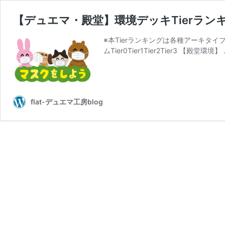
【デュエマ・殿堂】環境デッキTierラン
※本Tierランキングは各種アーキタ
ムTier0Tier1Tier2Tier3 【殿堂環境】
flat-デュエマ工房blog