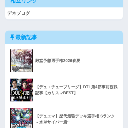
相互リンク
デネブログ
最新記事
殿堂予想選手権2026春夏
【デュエチューブリーグ】DTL第4節事前観戦
記事【カリスマBEST】
【デュエマ】歴代最強デッキ選手権 Sランク
～水単サイバー篇~