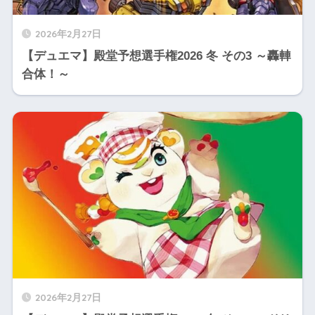
2026年2月27日
【デュエマ】殿堂予想選手権2026 冬 その3 ～轟䡛
合体！～
2026年2月27日