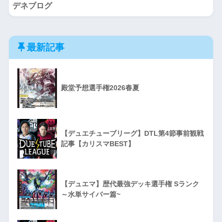
デネブログ
最新記事
殿堂予想選手権2026春夏
【デュエチューブリーグ】DTL第4節事前観戦
記事【カリスマBEST】
【デュエマ】歴代最強デッキ選手権 Sランク
～水単サイバー篇~