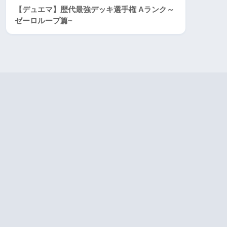
【デュエマ】歴代最強デッキ選手権 Aランク～
ゼーロループ篇~