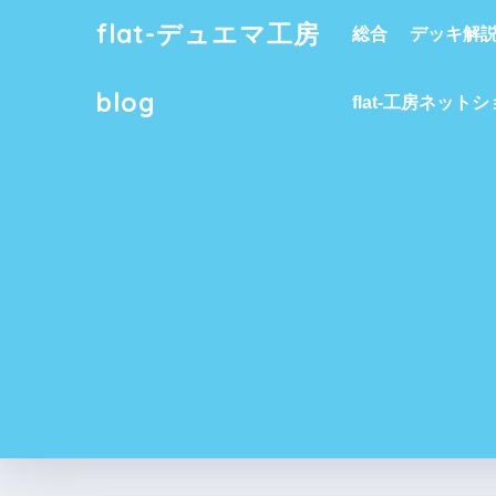
flat-デュエマ工房
総合
デッキ解
blog
flat-工房ネット