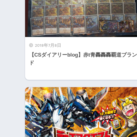
2018年7月8日
【CSダイアリーblog】赤t青轟轟轟覇道ブラン
ド