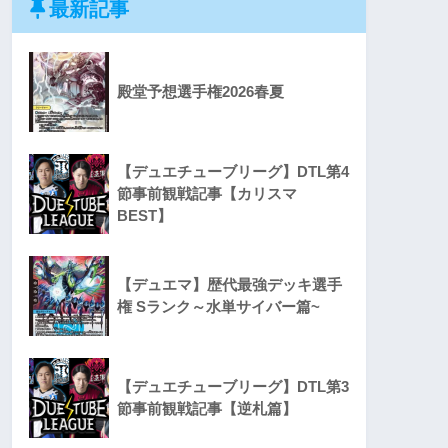
最新記事
殿堂予想選手権2026春夏
【デュエチューブリーグ】DTL第4
節事前観戦記事【カリスマ
BEST】
【デュエマ】歴代最強デッキ選手
権 Sランク～水単サイバー篇~
【デュエチューブリーグ】DTL第3
節事前観戦記事【逆札篇】