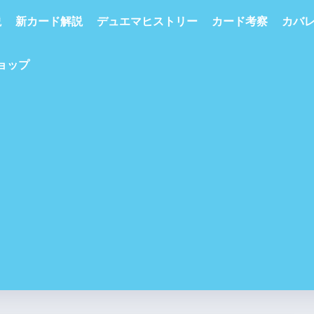
説
新カード解説
デュエマヒストリー
カード考察
カバ
ショップ