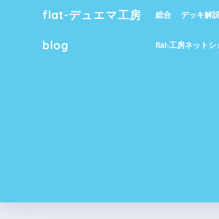
flat-デュエマ工房
総合
デッキ解
blog
flat-工房ネット