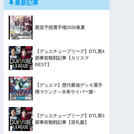
最新記事
殿堂予想選手権2026春夏
【デュエチューブリーグ】DTL第4
節事前観戦記事【カリスマ
BEST】
【デュエマ】歴代最強デッキ選手
権 Sランク～水単サイバー篇~
【デュエチューブリーグ】DTL第3
節事前観戦記事【逆札篇】