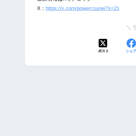
X：
https://x.com/powercsunei?s=21
ポスト
シェ