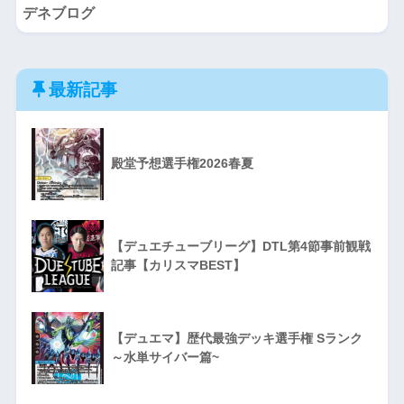
デネブログ
最新記事
殿堂予想選手権2026春夏
【デュエチューブリーグ】DTL第4節事前観戦
記事【カリスマBEST】
【デュエマ】歴代最強デッキ選手権 Sランク
～水単サイバー篇~