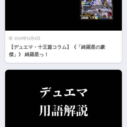
2023年12月6日
【デュエマ・十王篇コラム】《「綺羅星の豪
傑」》 綺羅星っ！