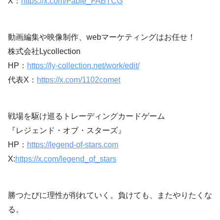
X：
https://x.com/Fable_FABTCG
動画編集や映像制作、webマーケティングはお任せ！
株式会社Lycollection
HP：
https://ly-collection.net/work/edit/
代表X：
https://x.com/1102comet
戦場を駆け巡るトレーディングカードゲーム
『レジェンド・オブ・スターズ』
HP：
https://legend-of-stars.com
X:
https://x.com/legend_of_stars
勝つたびに理性が削れていく。負けても、またやりたくな
る。