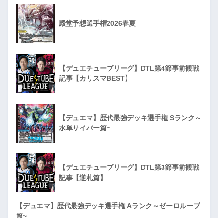
殿堂予想選手権2026春夏
【デュエチューブリーグ】DTL第4節事前観戦
記事【カリスマBEST】
【デュエマ】歴代最強デッキ選手権 Sランク～
水単サイバー篇~
【デュエチューブリーグ】DTL第3節事前観戦
記事【逆札篇】
【デュエマ】歴代最強デッキ選手権 Aランク～ゼーロループ
篇~