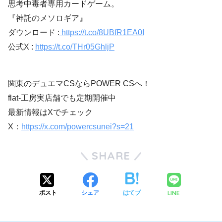
思考中毒者専用カードゲーム。
『神託のメソロギア』
ダウンロード :
https://t.co/8UBfR1EA0I
公式X :
https://t.co/THr05GhljP
関東のデュエマCSならPOWER CSへ！
flat-工房実店舗でも定期開催中
最新情報はXでチェック
X：
https://x.com/powercsunei?s=21
SHARE
LINE
ポスト
シェア
はてブ