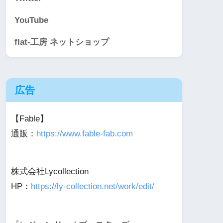
YouTube
flat-工房 ネットショップ
広告
【Fable】
通販：
https://www.fable-fab.com
株式会社Lycollection
HP：
https://ly-collection.net/work/edit/