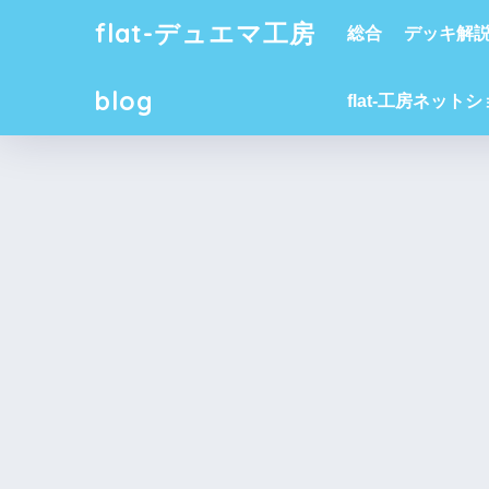
flat-デュエマ工房
総合
デッキ解
blog
flat-工房ネット