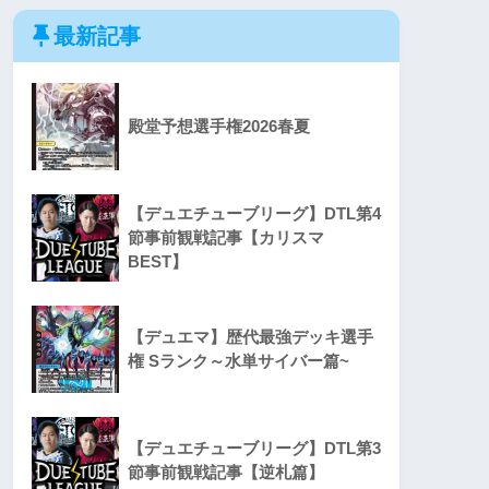
最新記事
殿堂予想選手権2026春夏
【デュエチューブリーグ】DTL第4
節事前観戦記事【カリスマ
BEST】
【デュエマ】歴代最強デッキ選手
権 Sランク～水単サイバー篇~
【デュエチューブリーグ】DTL第3
節事前観戦記事【逆札篇】