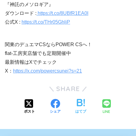
『神託のメソロギア』
ダウンロード :
https://t.co/8UBfR1EA0I
公式X :
https://t.co/THr05GhljP
関東のデュエマCSならPOWER CSへ！
flat-工房実店舗でも定期開催中
最新情報はXでチェック
X：
https://x.com/powercsunei?s=21
SHARE
LINE
ポスト
シェア
はてブ