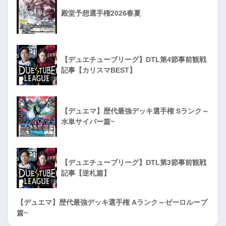
殿堂予想選手権2026春夏
【デュエチューブリーグ】DTL第4節事前観戦
記事【カリスマBEST】
【デュエマ】歴代最強デッキ選手権 Sランク～
水単サイバー篇~
【デュエチューブリーグ】DTL第3節事前観戦
記事【逆札篇】
【デュエマ】歴代最強デッキ選手権 Aランク～ゼーロループ
篇~