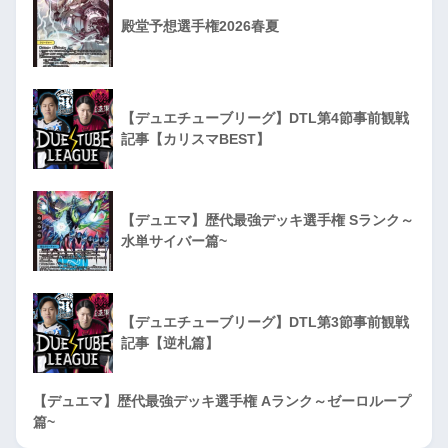
殿堂予想選手権2026春夏
【デュエチューブリーグ】DTL第4節事前観戦
記事【カリスマBEST】
【デュエマ】歴代最強デッキ選手権 Sランク～
水単サイバー篇~
【デュエチューブリーグ】DTL第3節事前観戦
記事【逆札篇】
【デュエマ】歴代最強デッキ選手権 Aランク～ゼーロループ
篇~