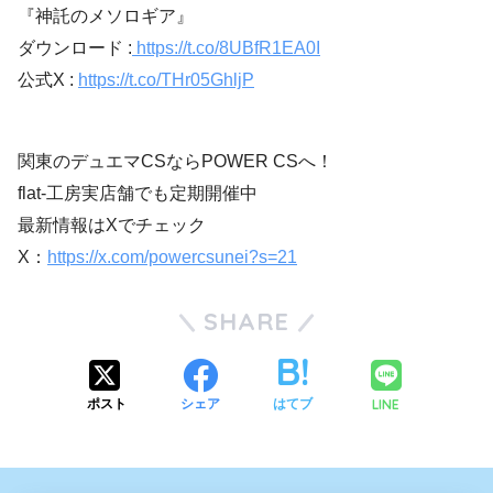
『神託のメソロギア』
ダウンロード :
https://t.co/8UBfR1EA0I
公式X :
https://t.co/THr05GhljP
関東のデュエマCSならPOWER CSへ！
flat-工房実店舗でも定期開催中
最新情報はXでチェック
X：
https://x.com/powercsunei?s=21
SHARE
LINE
ポスト
シェア
はてブ