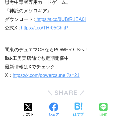
思考中毒者専用カードゲーム。
『神託のメソロギア』
ダウンロード :
https://t.co/8UBfR1EA0I
公式X :
https://t.co/THr05GhljP
関東のデュエマCSならPOWER CSへ！
flat-工房実店舗でも定期開催中
最新情報はXでチェック
X：
https://x.com/powercsunei?s=21
SHARE
LINE
ポスト
シェア
はてブ