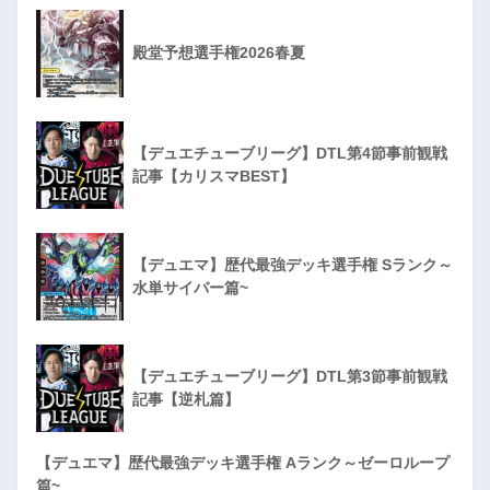
殿堂予想選手権2026春夏
【デュエチューブリーグ】DTL第4節事前観戦
記事【カリスマBEST】
【デュエマ】歴代最強デッキ選手権 Sランク～
水単サイバー篇~
【デュエチューブリーグ】DTL第3節事前観戦
記事【逆札篇】
【デュエマ】歴代最強デッキ選手権 Aランク～ゼーロループ
篇~