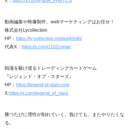
X：
https://x.com/Fable_FABTCG
動画編集や映像制作、webマーケティングはお任せ！
株式会社Lycollection
HP：
https://ly-collection.net/work/edit/
代表X：
https://x.com/1102comet
戦場を駆け巡るトレーディングカードゲーム
『レジェンド・オブ・スターズ』
HP：
https://legend-of-stars.com
X:
https://x.com/legend_of_stars
勝つたびに理性が削れていく。負けても、またやりたくな
る。