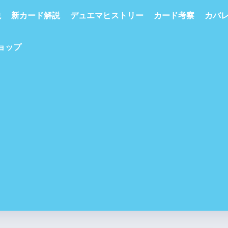
説
新カード解説
デュエマヒストリー
カード考察
カバ
ショップ