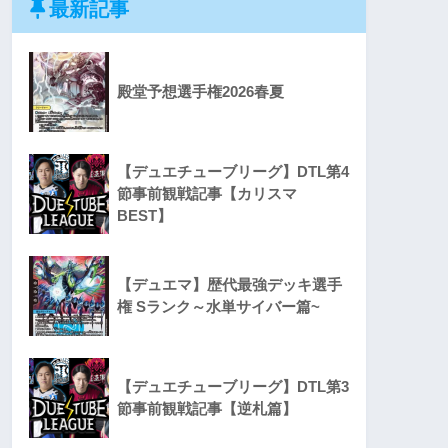
最新記事
殿堂予想選手権2026春夏
【デュエチューブリーグ】DTL第4
節事前観戦記事【カリスマ
BEST】
【デュエマ】歴代最強デッキ選手
権 Sランク～水単サイバー篇~
【デュエチューブリーグ】DTL第3
節事前観戦記事【逆札篇】