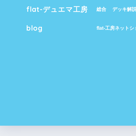
flat-デュエマ工房
総合
デッキ解
blog
flat-工房ネット