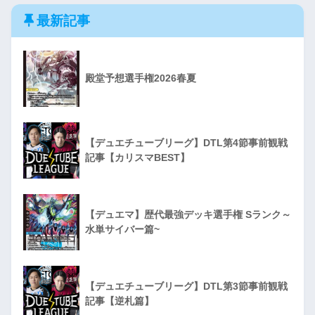
最新記事
殿堂予想選手権2026春夏
【デュエチューブリーグ】DTL第4節事前観戦
記事【カリスマBEST】
【デュエマ】歴代最強デッキ選手権 Sランク～
水単サイバー篇~
【デュエチューブリーグ】DTL第3節事前観戦
記事【逆札篇】