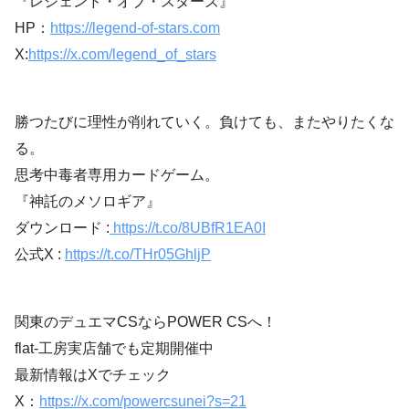
『レジェンド・オブ・スターズ』
HP：
https://legend-of-stars.com
X:
https://x.com/legend_of_stars
勝つたびに理性が削れていく。負けても、またやりたくな
る。
思考中毒者専用カードゲーム。
『神託のメソロギア』
ダウンロード :
https://t.co/8UBfR1EA0I
公式X :
https://t.co/THr05GhljP
関東のデュエマCSならPOWER CSへ！
flat-工房実店舗でも定期開催中
最新情報はXでチェック
X：
https://x.com/powercsunei?s=21