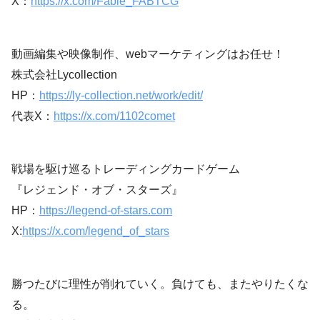
X：
https://x.com/Fable_FABTCG
動画編集や映像制作、webマーケティングはお任せ！
株式会社Lycollection
HP：
https://ly-collection.net/work/edit/
代表X：
https://x.com/1102comet
戦場を駆け巡るトレーディングカードゲーム
『レジェンド・オブ・スターズ』
HP：
https://legend-of-stars.com
X:
https://x.com/legend_of_stars
勝つたびに理性が削れていく。負けても、またやりたくな
る。