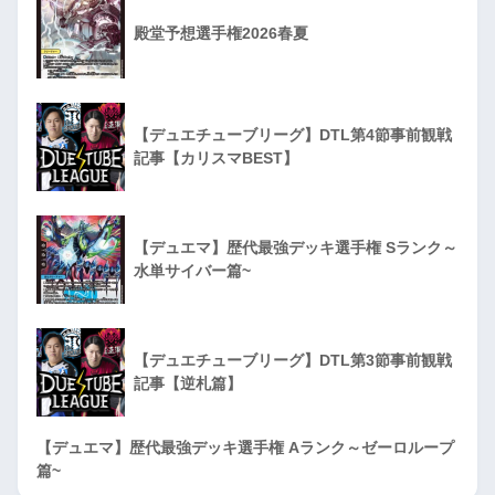
殿堂予想選手権2026春夏
【デュエチューブリーグ】DTL第4節事前観戦
記事【カリスマBEST】
【デュエマ】歴代最強デッキ選手権 Sランク～
水単サイバー篇~
【デュエチューブリーグ】DTL第3節事前観戦
記事【逆札篇】
【デュエマ】歴代最強デッキ選手権 Aランク～ゼーロループ
篇~