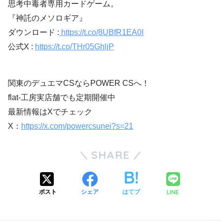
思考中毒者専用カードゲーム。
『神託のメソロギア』
ダウンロード :
https://t.co/8UBfR1EA0I
公式X :
https://t.co/THr05GhljP
関東のデュエマCSならPOWER CSへ！
flat-工房実店舗でも定期開催中
最新情報はXでチェック
X：
https://x.com/powercsunei?s=21
SHARE
LINE
ポスト
シェア
はてブ