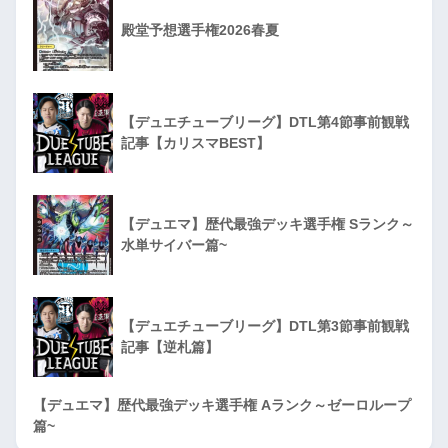
殿堂予想選手権2026春夏
【デュエチューブリーグ】DTL第4節事前観戦
記事【カリスマBEST】
【デュエマ】歴代最強デッキ選手権 Sランク～
水単サイバー篇~
【デュエチューブリーグ】DTL第3節事前観戦
記事【逆札篇】
【デュエマ】歴代最強デッキ選手権 Aランク～ゼーロループ
篇~