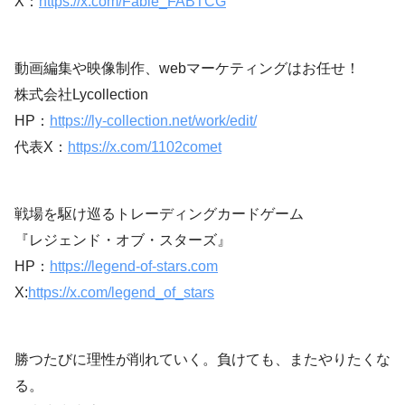
X：
https://x.com/Fable_FABTCG
動画編集や映像制作、webマーケティングはお任せ！
株式会社Lycollection
HP：
https://ly-collection.net/work/edit/
代表X：
https://x.com/1102comet
戦場を駆け巡るトレーディングカードゲーム
『レジェンド・オブ・スターズ』
HP：
https://legend-of-stars.com
X:
https://x.com/legend_of_stars
勝つたびに理性が削れていく。負けても、またやりたくな
る。