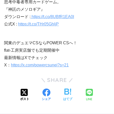
思考中毒者専用カードゲーム。
『神託のメソロギア』
ダウンロード :
https://t.co/8UBfR1EA0I
公式X :
https://t.co/THr05GhljP
関東のデュエマCSならPOWER CSへ！
flat-工房実店舗でも定期開催中
最新情報はXでチェック
X：
https://x.com/powercsunei?s=21
SHARE
LINE
ポスト
シェア
はてブ