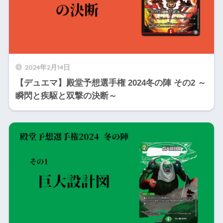
2024年2月14日
【デュエマ】殿堂予想選手権 2024冬の陣 その2 ～
瞬閃と疾駆と双撃の決断～