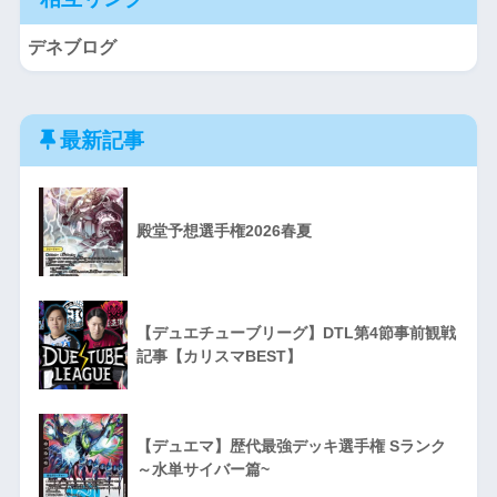
デネブログ
最新記事
殿堂予想選手権2026春夏
【デュエチューブリーグ】DTL第4節事前観戦
記事【カリスマBEST】
【デュエマ】歴代最強デッキ選手権 Sランク
～水単サイバー篇~