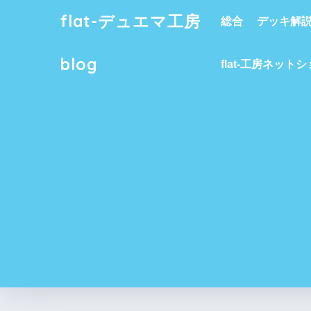
flat-デュエマ工房
総合
デッキ解
blog
flat-工房ネット