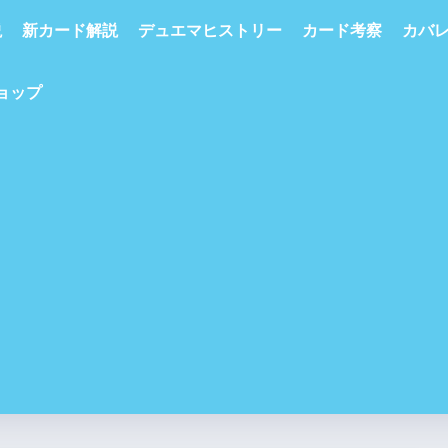
説
新カード解説
デュエマヒストリー
カード考察
カバ
ショップ