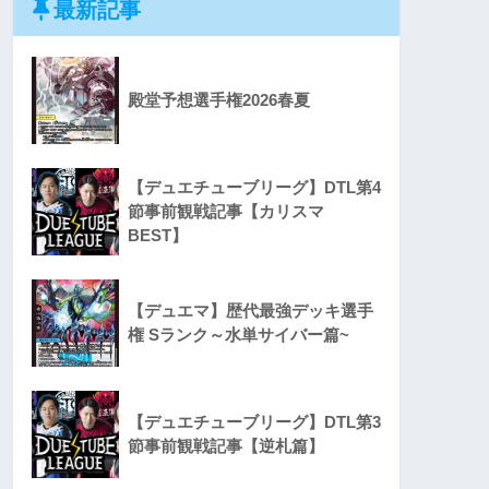
最新記事
殿堂予想選手権2026春夏
【デュエチューブリーグ】DTL第4
節事前観戦記事【カリスマ
BEST】
【デュエマ】歴代最強デッキ選手
権 Sランク～水単サイバー篇~
【デュエチューブリーグ】DTL第3
節事前観戦記事【逆札篇】