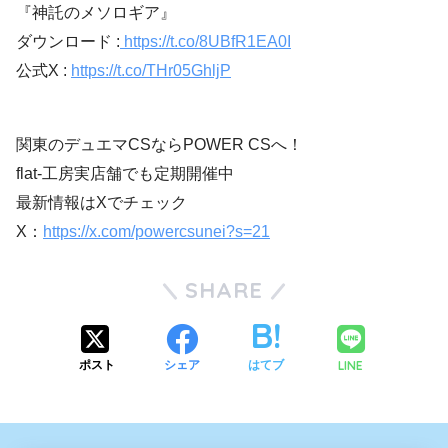
『神託のメソロギア』
ダウンロード :
https://t.co/8UBfR1EA0I
公式X :
https://t.co/THr05GhljP
関東のデュエマCSならPOWER CSへ！
flat-工房実店舗でも定期開催中
最新情報はXでチェック
X：
https://x.com/powercsunei?s=21
SHARE
LINE
ポスト
シェア
はてブ