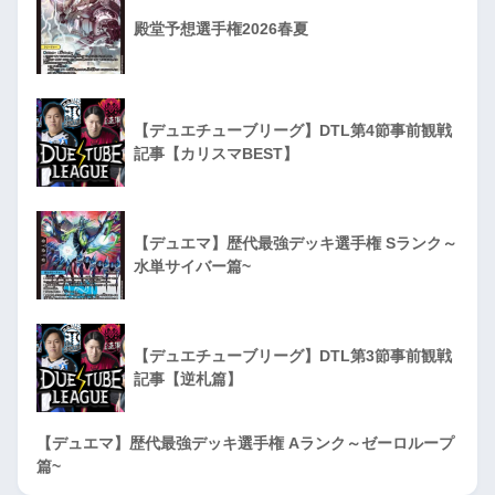
殿堂予想選手権2026春夏
【デュエチューブリーグ】DTL第4節事前観戦
記事【カリスマBEST】
【デュエマ】歴代最強デッキ選手権 Sランク～
水単サイバー篇~
【デュエチューブリーグ】DTL第3節事前観戦
記事【逆札篇】
【デュエマ】歴代最強デッキ選手権 Aランク～ゼーロループ
篇~