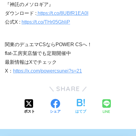
『神託のメソロギア』
ダウンロード :
https://t.co/8UBfR1EA0I
公式X :
https://t.co/THr05GhljP
関東のデュエマCSならPOWER CSへ！
flat-工房実店舗でも定期開催中
最新情報はXでチェック
X：
https://x.com/powercsunei?s=21
SHARE
LINE
ポスト
シェア
はてブ