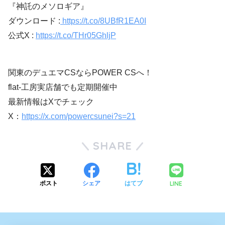
『神託のメソロギア』
ダウンロード :
https://t.co/8UBfR1EA0I
公式X :
https://t.co/THr05GhljP
関東のデュエマCSならPOWER CSへ！
flat-工房実店舗でも定期開催中
最新情報はXでチェック
X：
https://x.com/powercsunei?s=21
SHARE
LINE
ポスト
シェア
はてブ