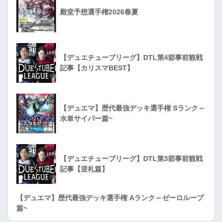
殿堂予想選手権2026春夏
【デュエチューブリーグ】DTL第4節事前観戦
記事【カリスマBEST】
【デュエマ】歴代最強デッキ選手権 Sランク～
水単サイバー篇~
【デュエチューブリーグ】DTL第3節事前観戦
記事【逆札篇】
【デュエマ】歴代最強デッキ選手権 Aランク～ゼーロループ
篇~