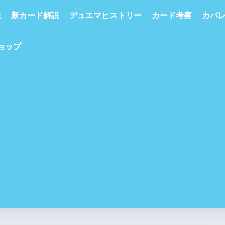
説
新カード解説
デュエマヒストリー
カード考察
カバ
ショップ