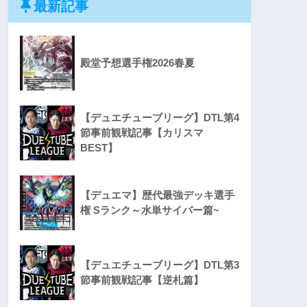
最新記事
殿堂予想選手権2026春夏
【デュエチューブリーグ】DTL第4
節事前観戦記事【カリスマ
BEST】
【デュエマ】歴代最強デッキ選手
権 Sランク～水単サイバー篇~
【デュエチューブリーグ】DTL第3
節事前観戦記事【逆札篇】