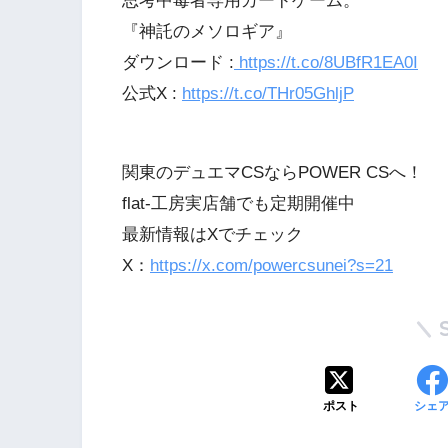
思考中毒者専用カードゲーム。
『神託のメソロギア』
ダウンロード :
https://t.co/8UBfR1EA0I
公式X :
https://t.co/THr05GhljP
関東のデュエマCSならPOWER CSへ！
flat-工房実店舗でも定期開催中
最新情報はXでチェック
X：
https://x.com/powercsunei?s=21
ポスト
シェ