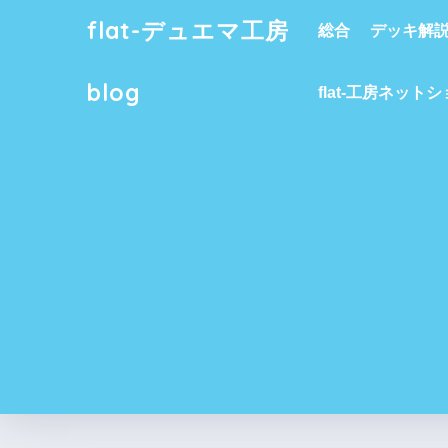
flat-デュエマ工房
総合
デッキ解
blog
flat-工房ネット