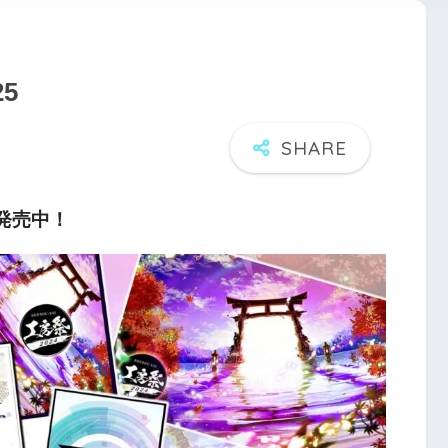
25
パ発売中！