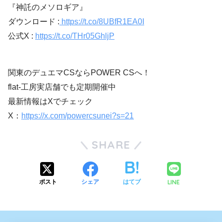
『神託のメソロギア』
ダウンロード :
https://t.co/8UBfR1EA0I
公式X :
https://t.co/THr05GhljP
関東のデュエマCSならPOWER CSへ！
flat-工房実店舗でも定期開催中
最新情報はXでチェック
X：
https://x.com/powercsunei?s=21
SHARE
LINE
ポスト
シェア
はてブ