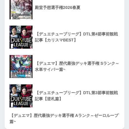
殿堂予想選手権2026春夏
【デュエチューブリーグ】DTL第4節事前観戦
記事【カリスマBEST】
【デュエマ】歴代最強デッキ選手権 Sランク～
水単サイバー篇~
【デュエチューブリーグ】DTL第3節事前観戦
記事【逆札篇】
【デュエマ】歴代最強デッキ選手権 Aランク～ゼーロループ
篇~