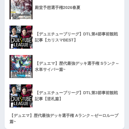
殿堂予想選手権2026春夏
【デュエチューブリーグ】DTL第4節事前観戦
記事【カリスマBEST】
【デュエマ】歴代最強デッキ選手権 Sランク～
水単サイバー篇~
【デュエチューブリーグ】DTL第3節事前観戦
記事【逆札篇】
【デュエマ】歴代最強デッキ選手権 Aランク～ゼーロループ
篇~