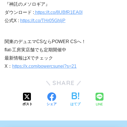
『神託のメソロギア』
ダウンロード :
https://t.co/8UBfR1EA0I
公式X :
https://t.co/THr05GhljP
関東のデュエマCSならPOWER CSへ！
flat-工房実店舗でも定期開催中
最新情報はXでチェック
X：
https://x.com/powercsunei?s=21
SHARE
LINE
ポスト
シェア
はてブ