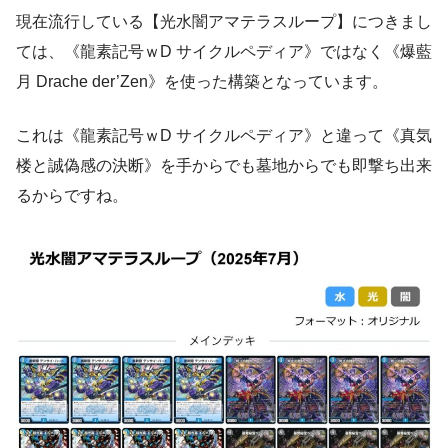
現在流行している【光水闇アマテラスループ】につきまし
ては、《龍素記号ｗD サイクルペディア》ではなく《爆藍
月 Drache der’Zen》を使った構築となっています。
これは《龍素記号ｗD サイクルペディア》と違って《真気
楼と誠偽感の決断》を手からでも墓地からでも即撃ち出来
るからですね。