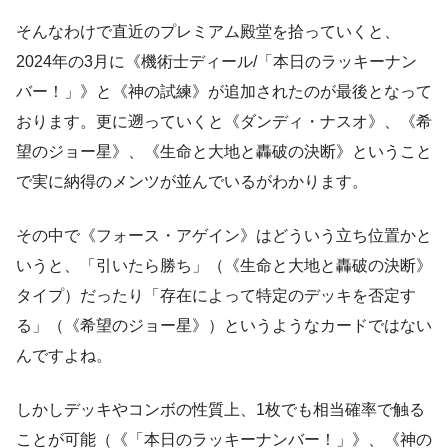
そんなわけで直近のプレミアム殿堂を拾っていくと、
2024年の3月に《機術士ディール/「本日のラッキーナン
バー！」》と《神の試練》が追加されたのが最後となって
おります。更に遡っていくと《ダンディ・ナスオ》、《希
望のジョー星》、《生命と大地と轟破の決断》ということ
で実に納得のメンツが並んでいるがわかります。
その中で《フォース・アゲイン》はどういう立ち位置かと
いうと、「引いたら勝ち」（《生命と大地と轟破の決断》
タイプ）だったり「存在によって特定のデッキを否定す
る」（《希望のジョー星》）というようなカードではない
んですよね。
しかしデッキやコンボの性質上、1枚でも相当確率で触る
ことが可能（《「本日のラッキーナンバー！」》、《神の