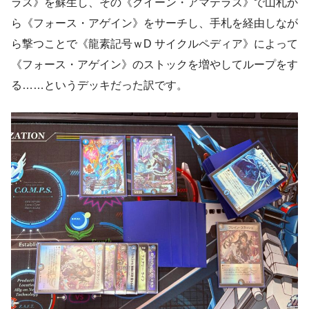
ラス》を蘇生し、その《クイーン・アマテラス》で山札か
ら《フォース・アゲイン》をサーチし、手札を経由しなが
ら撃つことで《龍素記号ｗD サイクルペディア》によって
《フォース・アゲイン》のストックを増やしてループをす
る……というデッキだった訳です。