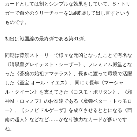
カードとしては割とシンプルな効果をしていて、S・トリ
ガーで自分のクリーチャーを1回破壊して出し直すという
ものです。
初出は戦国編の最終弾である第31弾。
同期は背景ストーリーで様々な元凶となったことで有名な
《暗黒皇グレイテスト・シーザー》、プレミアム殿堂とな
った《蒼狼の始祖アマテラス》、長きに渡って環境で活躍
した《至宝 オール・イエス》、同じく長年《マーシャ
ル・クイーン》を支えてきた《コスモ・ポリタン》、《邪
神Ｍ・ロマノフ》のお友達である《魔弾ベター・トゥモロ
ー》、【シノビドルゲーザ】を成立させるととになる《西
南の超人》などなど……かなり強力なカードが多いです
ね。