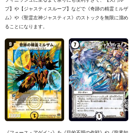
プ】や【ジャスティスループ】などで《奇跡の精霊ミルザ
ム》や《聖霊左神ジャスティス》のストックを無限に溜め
ることになります。
《フォース・アゲイン》を《目的不明の作戦》や《龍素知