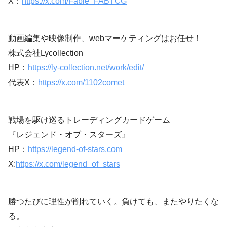
X：
https://x.com/Fable_FABTCG
動画編集や映像制作、webマーケティングはお任せ！
株式会社Lycollection
HP：
https://ly-collection.net/work/edit/
代表X：
https://x.com/1102comet
戦場を駆け巡るトレーディングカードゲーム
『レジェンド・オブ・スターズ』
HP：
https://legend-of-stars.com
X:
https://x.com/legend_of_stars
勝つたびに理性が削れていく。負けても、またやりたくな
る。