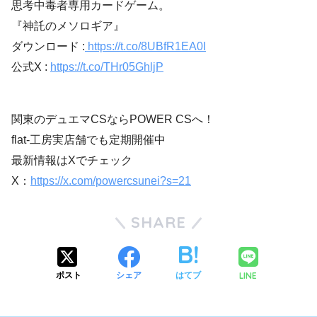
思考中毒者専用カードゲーム。
『神託のメソロギア』
ダウンロード :
https://t.co/8UBfR1EA0I
公式X :
https://t.co/THr05GhljP
関東のデュエマCSならPOWER CSへ！
flat-工房実店舗でも定期開催中
最新情報はXでチェック
X：
https://x.com/powercsunei?s=21
SHARE
LINE
ポスト
シェア
はてブ