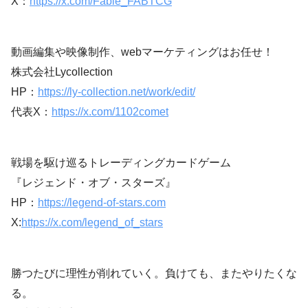
X：
https://x.com/Fable_FABTCG
動画編集や映像制作、webマーケティングはお任せ！
株式会社Lycollection
HP：
https://ly-collection.net/work/edit/
代表X：
https://x.com/1102comet
戦場を駆け巡るトレーディングカードゲーム
『レジェンド・オブ・スターズ』
HP：
https://legend-of-stars.com
X:
https://x.com/legend_of_stars
勝つたびに理性が削れていく。負けても、またやりたくな
る。