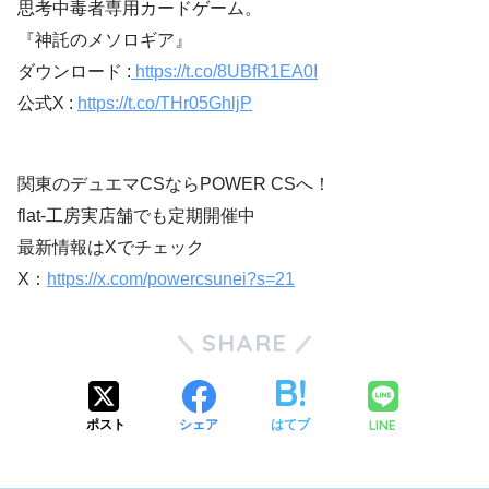
思考中毒者専用カードゲーム。
『神託のメソロギア』
ダウンロード :
https://t.co/8UBfR1EA0I
公式X :
https://t.co/THr05GhljP
関東のデュエマCSならPOWER CSへ！
flat-工房実店舗でも定期開催中
最新情報はXでチェック
X：
https://x.com/powercsunei?s=21
SHARE
LINE
ポスト
シェア
はてブ