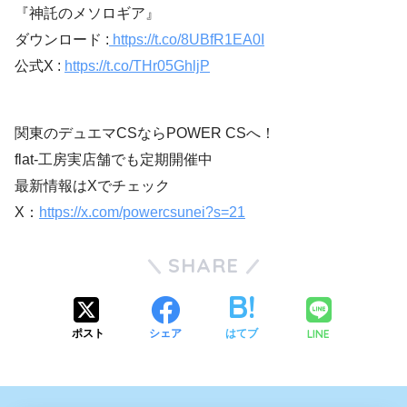
『神託のメソロギア』
ダウンロード :
https://t.co/8UBfR1EA0I
公式X :
https://t.co/THr05GhljP
関東のデュエマCSならPOWER CSへ！
flat-工房実店舗でも定期開催中
最新情報はXでチェック
X：
https://x.com/powercsunei?s=21
SHARE
LINE
ポスト
シェア
はてブ