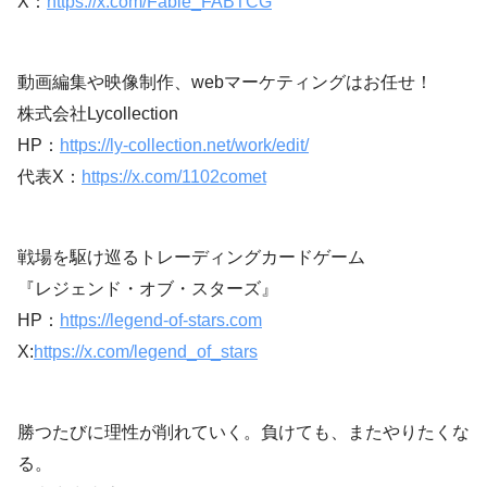
X：
https://x.com/Fable_FABTCG
動画編集や映像制作、webマーケティングはお任せ！
株式会社Lycollection
HP：
https://ly-collection.net/work/edit/
代表X：
https://x.com/1102comet
戦場を駆け巡るトレーディングカードゲーム
『レジェンド・オブ・スターズ』
HP：
https://legend-of-stars.com
X:
https://x.com/legend_of_stars
勝つたびに理性が削れていく。負けても、またやりたくな
る。