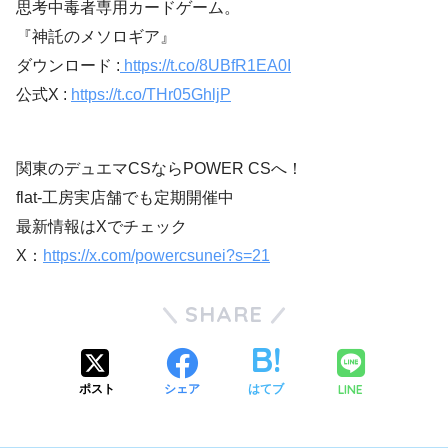
思考中毒者専用カードゲーム。
『神託のメソロギア』
ダウンロード :
https://t.co/8UBfR1EA0I
公式X :
https://t.co/THr05GhljP
関東のデュエマCSならPOWER CSへ！
flat-工房実店舗でも定期開催中
最新情報はXでチェック
X：
https://x.com/powercsunei?s=21
SHARE
LINE
ポスト
シェア
はてブ