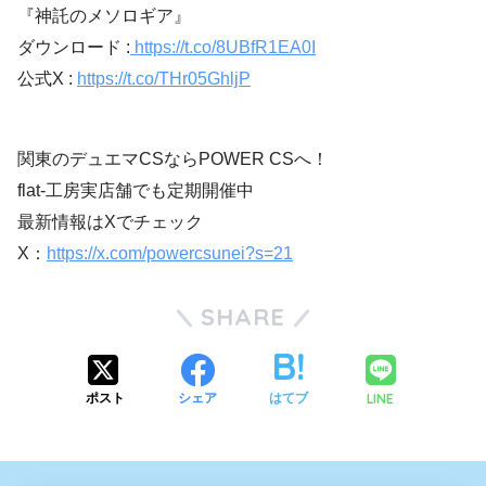
『神託のメソロギア』
ダウンロード :
https://t.co/8UBfR1EA0I
公式X :
https://t.co/THr05GhljP
関東のデュエマCSならPOWER CSへ！
flat-工房実店舗でも定期開催中
最新情報はXでチェック
X：
https://x.com/powercsunei?s=21
SHARE
LINE
ポスト
シェア
はてブ