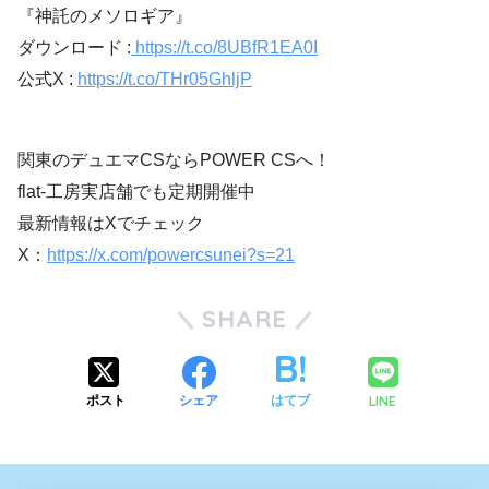
『神託のメソロギア』
ダウンロード :
https://t.co/8UBfR1EA0I
公式X :
https://t.co/THr05GhljP
関東のデュエマCSならPOWER CSへ！
flat-工房実店舗でも定期開催中
最新情報はXでチェック
X：
https://x.com/powercsunei?s=21
SHARE
LINE
ポスト
シェア
はてブ