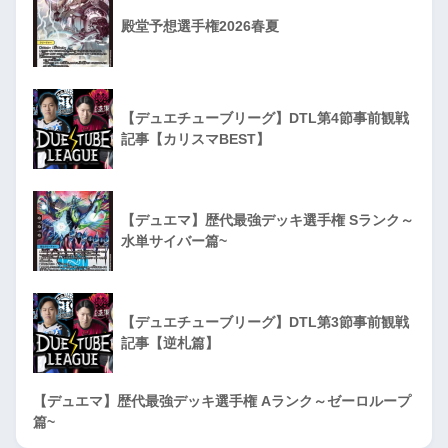
殿堂予想選手権2026春夏
【デュエチューブリーグ】DTL第4節事前観戦
記事【カリスマBEST】
【デュエマ】歴代最強デッキ選手権 Sランク～
水単サイバー篇~
【デュエチューブリーグ】DTL第3節事前観戦
記事【逆札篇】
【デュエマ】歴代最強デッキ選手権 Aランク～ゼーロループ
篇~