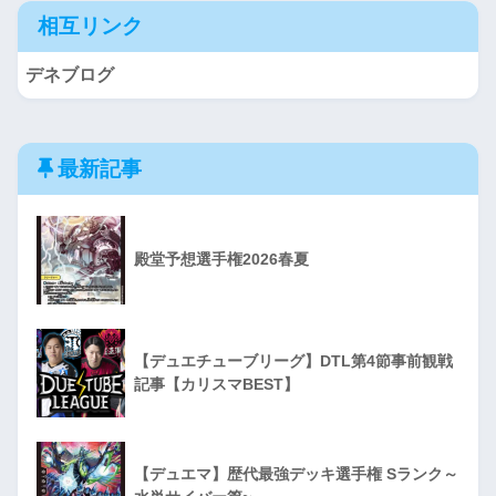
相互リンク
デネブログ
最新記事
殿堂予想選手権2026春夏
【デュエチューブリーグ】DTL第4節事前観戦
記事【カリスマBEST】
【デュエマ】歴代最強デッキ選手権 Sランク～