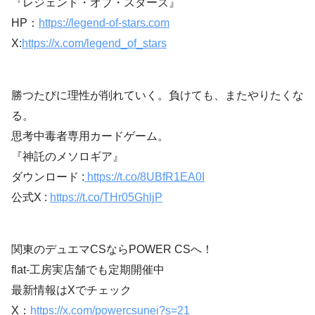
『レジェンド・オブ・スターズ』
HP：
https://legend-of-stars.com
X:
https://x.com/legend_of_stars
勝つたびに理性が削れていく。負けても、またやりたくな
る。
思考中毒者専用カードゲーム。
『神託のメソロギア』
ダウンロード :
https://t.co/8UBfR1EA0I
公式X :
https://t.co/THr05GhljP
関東のデュエマCSならPOWER CSへ！
flat-工房実店舗でも定期開催中
最新情報はXでチェック
X：
https://x.com/powercsunei?s=21