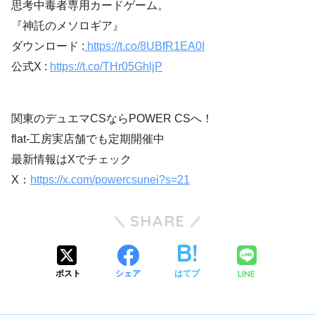
思考中毒者専用カードゲーム。
『神託のメソロギア』
ダウンロード :
https://t.co/8UBfR1EA0I
公式X :
https://t.co/THr05GhljP
関東のデュエマCSならPOWER CSへ！
flat-工房実店舗でも定期開催中
最新情報はXでチェック
X：
https://x.com/powercsunei?s=21
SHARE
LINE
ポスト
シェア
はてブ