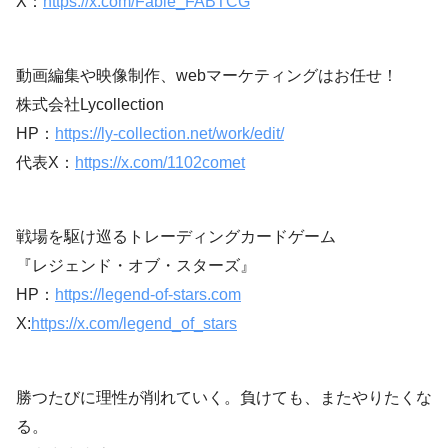
X：
https://x.com/Fable_FABTCG
動画編集や映像制作、webマーケティングはお任せ！
株式会社Lycollection
HP：
https://ly-collection.net/work/edit/
代表X：
https://x.com/1102comet
戦場を駆け巡るトレーディングカードゲーム
『レジェンド・オブ・スターズ』
HP：
https://legend-of-stars.com
X:
https://x.com/legend_of_stars
勝つたびに理性が削れていく。負けても、またやりたくな
る。