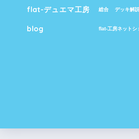
flat-デュエマ工房
総合
デッキ解
blog
flat-工房ネット