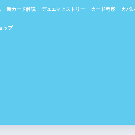
説
新カード解説
デュエマヒストリー
カード考察
カバ
ショップ