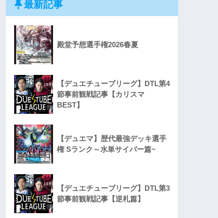
最新記事
殿堂予想選手権2026春夏
【デュエチューブリーグ】DTL第4
節事前観戦記事【カリスマ
BEST】
【デュエマ】歴代最強デッキ選手
権 Sランク～水単サイバー篇~
【デュエチューブリーグ】DTL第3
節事前観戦記事【逆札篇】