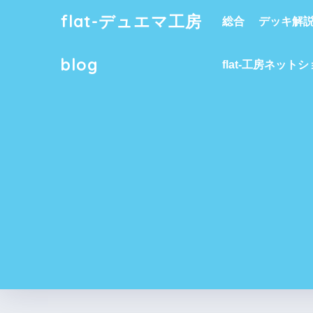
flat-デュエマ工房
総合
デッキ解
blog
flat-工房ネット