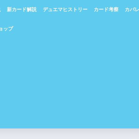
説
新カード解説
デュエマヒストリー
カード考察
カバ
ショップ