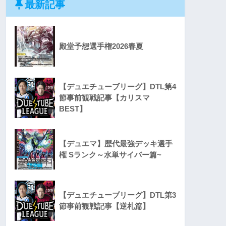
最新記事
殿堂予想選手権2026春夏
【デュエチューブリーグ】DTL第4
節事前観戦記事【カリスマ
BEST】
【デュエマ】歴代最強デッキ選手
権 Sランク～水単サイバー篇~
【デュエチューブリーグ】DTL第3
節事前観戦記事【逆札篇】