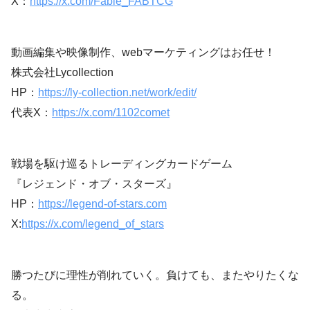
X：
https://x.com/Fable_FABTCG
動画編集や映像制作、webマーケティングはお任せ！
株式会社Lycollection
HP：
https://ly-collection.net/work/edit/
代表X：
https://x.com/1102comet
戦場を駆け巡るトレーディングカードゲーム
『レジェンド・オブ・スターズ』
HP：
https://legend-of-stars.com
X:
https://x.com/legend_of_stars
勝つたびに理性が削れていく。負けても、またやりたくな
る。