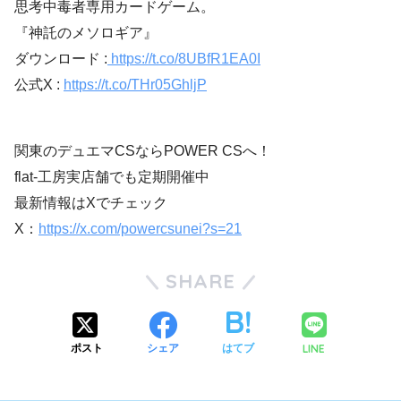
思考中毒者専用カードゲーム。
『神託のメソロギア』
ダウンロード :
https://t.co/8UBfR1EA0I
公式X :
https://t.co/THr05GhljP
関東のデュエマCSならPOWER CSへ！
flat-工房実店舗でも定期開催中
最新情報はXでチェック
X：
https://x.com/powercsunei?s=21
SHARE
LINE
ポスト
シェア
はてブ