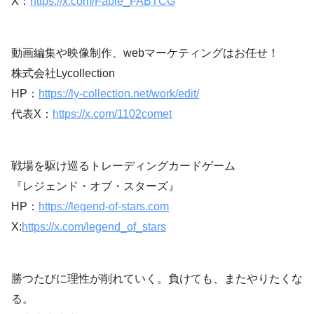
X：
https://x.com/Fable_FABTCG
動画編集や映像制作、webマーケティングはお任せ！
株式会社Lycollection
HP：
https://ly-collection.net/work/edit/
代表X：
https://x.com/1102comet
戦場を駆け巡るトレーディングカードゲーム
『レジェンド・オブ・スターズ』
HP：
https://legend-of-stars.com
X:
https://x.com/legend_of_stars
勝つたびに理性が削れていく。負けても、またやりたくな
る。