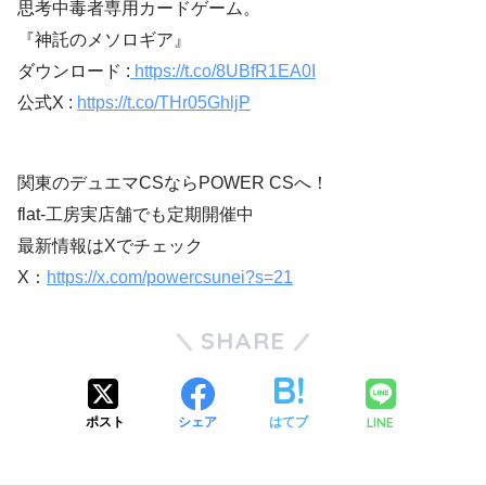
思考中毒者専用カードゲーム。
『神託のメソロギア』
ダウンロード :
https://t.co/8UBfR1EA0I
公式X :
https://t.co/THr05GhljP
関東のデュエマCSならPOWER CSへ！
flat-工房実店舗でも定期開催中
最新情報はXでチェック
X：
https://x.com/powercsunei?s=21
SHARE
LINE
ポスト
シェア
はてブ