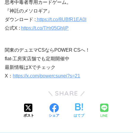
思考中毒者専用カードゲーム。
『神託のメソロギア』
ダウンロード :
https://t.co/8UBfR1EA0I
公式X :
https://t.co/THr05GhljP
関東のデュエマCSならPOWER CSへ！
flat-工房実店舗でも定期開催中
最新情報はXでチェック
X：
https://x.com/powercsunei?s=21
SHARE
LINE
ポスト
シェア
はてブ