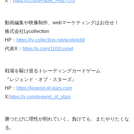
X：
https://x.com/Fable_FABTCG
動画編集や映像制作、webマーケティングはお任せ！
株式会社Lycollection
HP：
https://ly-collection.net/work/edit/
代表X：
https://x.com/1102comet
戦場を駆け巡るトレーディングカードゲーム
『レジェンド・オブ・スターズ』
HP：
https://legend-of-stars.com
X:
https://x.com/legend_of_stars
勝つたびに理性が削れていく。負けても、またやりたくな
る。