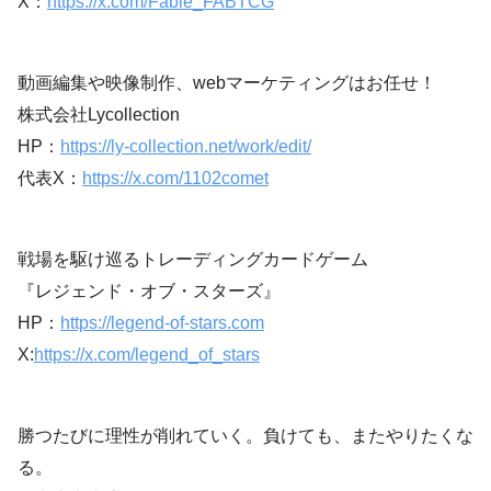
X：
https://x.com/Fable_FABTCG
動画編集や映像制作、webマーケティングはお任せ！
株式会社Lycollection
HP：
https://ly-collection.net/work/edit/
代表X：
https://x.com/1102comet
戦場を駆け巡るトレーディングカードゲーム
『レジェンド・オブ・スターズ』
HP：
https://legend-of-stars.com
X:
https://x.com/legend_of_stars
勝つたびに理性が削れていく。負けても、またやりたくな
る。