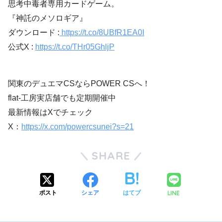
思考中毒者専用カードゲーム。
『神託のメソロギア』
ダウンロード :
https://t.co/8UBfR1EA0I
公式X :
https://t.co/THr05GhljP
関東のデュエマCSならPOWER CSへ！
flat-工房実店舗でも定期開催中
最新情報はXでチェック
X：
https://x.com/powercsunei?s=21
SHARE
LINE
ポスト
シェア
はてブ