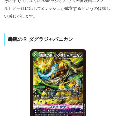
その中で《キユリのASMラジオ》で《天体妖精エスメ
ル》と一緒に出してZラッシュが成立するというのは嬉し
い感じがします。
轟腕のＲ ダグラジャパニカン