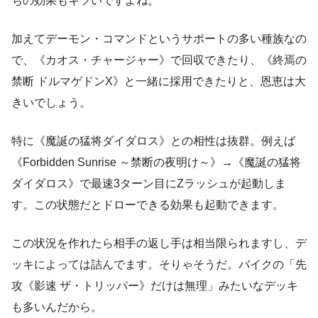
ちの効果もキツいですよね。
加えてデーモン・コマンドというサポートの多い種族なの
で、《カオス・チャージャー》で回収できたり、《終焉の
禁断 ドルマゲドンX》と一緒に採用できたりと、恩恵は大
きいでしょう。
特に《魔誕の猛将ダイダロス》との相性は抜群。例えば
《Forbidden Sunrise ～禁断の夜明け～》→《魔誕の猛将
ダイダロス》で最速3ターン目にZラッシュが起動しま
す。この状態だとドローできる効果も起動できます。
この状況を作れたら相手の返し手は相当限られますし、デ
ッキによっては詰んでます。そりゃそうだ。バイクの「先
攻《影速 ザ・トリッパー》だけは無理」みたいなデッキ
も多いんだから。