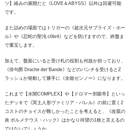
ツ】絡みの展開だと《LOVE＆ABYSS》以外は回避可能
です。
また詰めの場面ではトリガーの《超次元サプライズ・ホー
ル》や《忍蛇の聖沌 c0br4》などを防げますので、終盤ま
で重宝します。
加えて、盤面にいると受け札の役割も何故か担っており、
《俳句爵 Drache der’Bande》などのパンチを受けるとZ
ラッシュが発動して勝手に《全能ゼンノー》になります。
これまで【水闇COMPLEX】や【ドロマー邪眼帝】といっ
たデッキで《冥土人形ヴァミリア・バレル》の前に置く2
コストのチョイスが難しかったことを考えると、《改竄の
炎 ボルメテウス・ハック》はかなり待望の1枚と言えるの
ではないでしょうか。