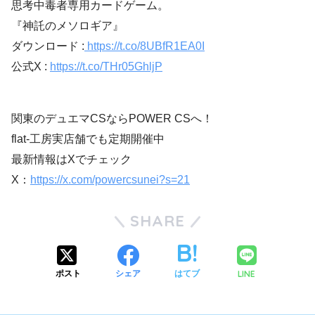
思考中毒者専用カードゲーム。
『神託のメソロギア』
ダウンロード :
https://t.co/8UBfR1EA0I
公式X :
https://t.co/THr05GhljP
関東のデュエマCSならPOWER CSへ！
flat-工房実店舗でも定期開催中
最新情報はXでチェック
X：
https://x.com/powercsunei?s=21
SHARE
LINE
ポスト
シェア
はてブ