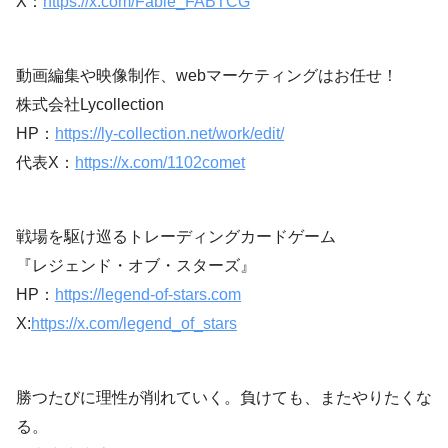
X：
https://x.com/Fable_FABTCG
動画編集や映像制作、webマーケティングはお任せ！
株式会社Lycollection
HP：
https://ly-collection.net/work/edit/
代表X：
https://x.com/1102comet
戦場を駆け巡るトレーディングカードゲーム
『レジェンド・オブ・スターズ』
HP：
https://legend-of-stars.com
X:
https://x.com/legend_of_stars
勝つたびに理性が削れていく。負けても、またやりたくな
る。